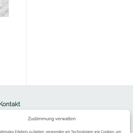
r
00.
Kontakt
Zustimmung verwalten
Barbara Stucki
optimales Erlebnis zu bieten, verwenden wir Technologien wie Cookies, um
Chouette – Taschen & mehr