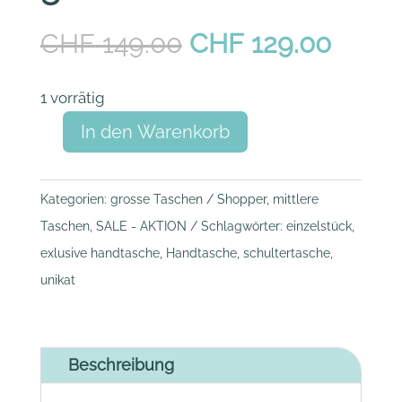
Ursprünglicher
Aktue
CHF
149.00
CHF
129.00
Preis
Preis
war:
ist:
1 vorrätig
CHF 149.00
CHF 1
A
In den Warenkorb
Olivia
l
Furiosa
t
(grau
Kategorien:
grosse Taschen / Shopper
,
mittlere
e
gemustert)
Taschen
,
SALE - AKTION
Schlagwörter:
einzelstück
,
r
Menge
exlusive handtasche
,
Handtasche
,
schultertasche
,
n
unikat
a
t
i
Beschreibung
v
e