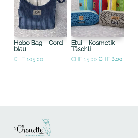
Hobo Bag – Cord
Etui – Kosmetik-
blau
Täschli
Ursprünglicher
Aktuel
CHF
105.00
CHF
15.00
CHF
8.00
Preis
Preis
war:
ist:
CHF 15.00
CHF 8