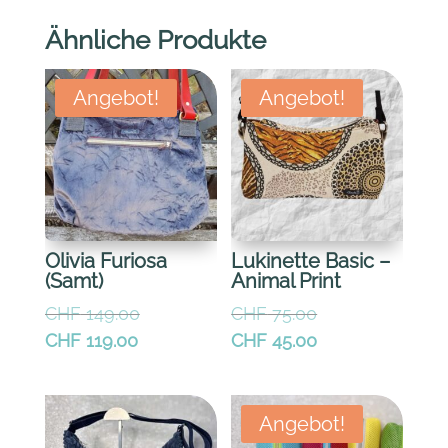
Ähnliche Produkte
Angebot!
Angebot!
Olivia Furiosa
Lukinette Basic –
(Samt)
Animal Print
Ursprünglicher
Ursprünglicher
CHF
149.00
CHF
75.00
Preis
Preis
Aktueller
Aktueller
CHF
119.00
CHF
45.00
war:
war:
Preis
Preis
CHF 149.00
CHF 75.00
ist:
ist:
CHF 119.00.
CHF 45.00.
Angebot!