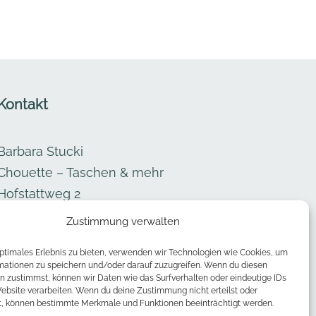
Kontakt
Barbara Stucki
Chouette – Taschen & mehr
Hofstattweg 2
3638 Blumenstein
Zustimmung verwalten

optimales Erlebnis zu bieten, verwenden wir Technologien wie Cookies, um
info@chouette-taschen.ch
mationen zu speichern und/oder darauf zuzugreifen. Wenn du diesen
n zustimmst, können wir Daten wie das Surfverhalten oder eindeutige IDs

079 710 80 05
Website verarbeiten. Wenn du deine Zustimmung nicht erteilst oder
t, können bestimmte Merkmale und Funktionen beeinträchtigt werden.