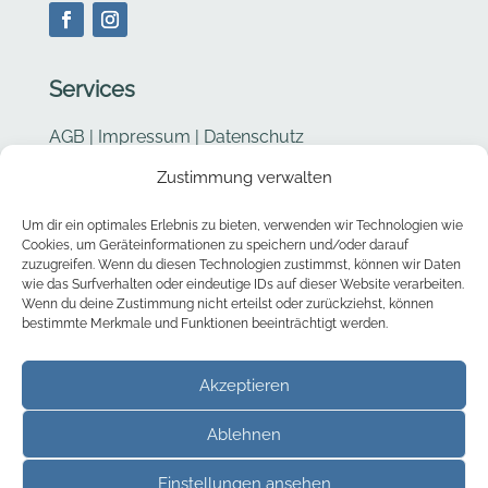
Services
AGB
|
Impressum
|
Datenschutz
Zustimmung verwalten
Cookie Richtlinie
Um dir ein optimales Erlebnis zu bieten, verwenden wir Technologien wie
Kontakt
Cookies, um Geräteinformationen zu speichern und/oder darauf
zuzugreifen. Wenn du diesen Technologien zustimmst, können wir Daten
wie das Surfverhalten oder eindeutige IDs auf dieser Website verarbeiten.
Barbara Stucki
Wenn du deine Zustimmung nicht erteilst oder zurückziehst, können
bestimmte Merkmale und Funktionen beeinträchtigt werden.
Chouette – Taschen & mehr
Hofstattweg 2
Akzeptieren
3638 Blumenstein
Ablehnen

info@chouette-taschen.ch
Einstellungen ansehen