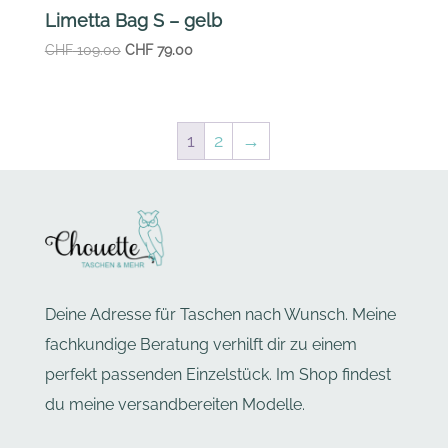
Limetta Bag S – gelb
Ursprünglicher
Aktueller
CHF
109.00
CHF
79.00
Preis
Preis
war:
ist:
CHF 109.00
CHF 79.00.
1
2
→
Deine Adresse für Taschen nach Wunsch. Meine
fachkundige Beratung verhilft dir zu einem
perfekt passenden Einzelstück. Im Shop findest
du meine versandbereiten Modelle.