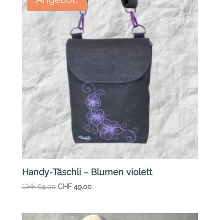
Handy-Täschli – Blumen violett
Ursprünglicher
Aktueller
CHF
69.00
CHF
49.00
Preis
Preis
war:
ist: