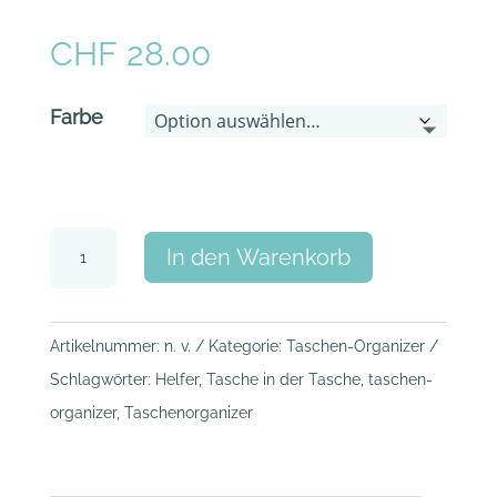
CHF
28.00
Farbe
Taschen-
In den Warenkorb
Organizer
A
-
l
Punkte
Artikelnummer:
n. v.
Kategorie:
Taschen-Organizer
t
Menge
Schlagwörter:
Helfer
,
Tasche in der Tasche
,
taschen-
e
organizer
,
Taschenorganizer
r
n