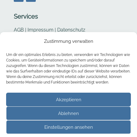
Services
AGB
|
Impressum
|
Datenschutz
Zustimmung verwalten
Cookie Richtlinie
Um dir ein optimales Erlebnis zu bieten, verwenden wir Technologien wie
Kontakt
Cookies, um Geräteinformationen zu speichern und/oder darauf
zuzugreifen. Wenn du diesen Technologien zustimmst, können wir Daten
wie das Surfverhalten oder eindeutige IDs auf dieser Website verarbeiten.
Barbara Stucki
Wenn du deine Zustimmung nicht erteilst oder zurückziehst, können
bestimmte Merkmale und Funktionen beeinträchtigt werden.
Chouette – Taschen & mehr
Hofstattweg 2
Akzeptieren
3638 Blumenstein
Ablehnen

info@chouette-taschen.ch
Einstellungen ansehen

079 710 80 05