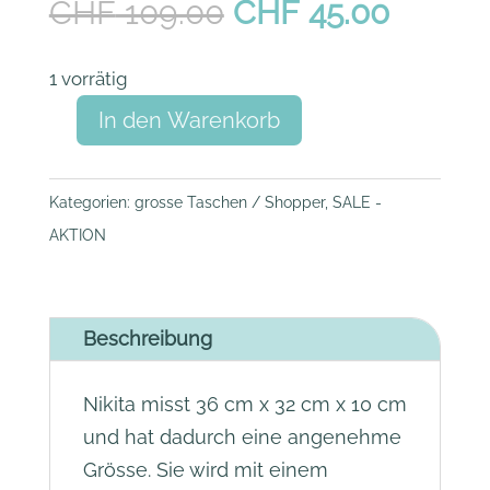
Ursprünglicher
Aktuel
CHF
109.00
CHF
45.00
Preis
Preis
war:
ist:
1 vorrätig
CHF 109.00
CHF 45
A
In den Warenkorb
Nikita
l
Bag
t
schwarz
Kategorien:
grosse Taschen / Shopper
,
SALE -
e
Menge
AKTION
r
n
a
Beschreibung
t
i
Nikita misst 36 cm x 32 cm x 10 cm
v
und hat dadurch eine angenehme
e
Grösse. Sie wird mit einem
: