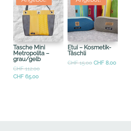
Tasche Mini
Etui – Kosmetik-
Metropolita –
Täschli
grau/gelb
Ursprünglicher
Aktuel
CHF
15.00
CHF
8.00
Ursprünglicher
CHF
112.00
Preis
Preis
Preis
Aktueller
CHF
65.00
war:
ist:
war:
Preis
CHF 15.00
CHF 8
CHF 112.00
ist:
CHF 65.00.