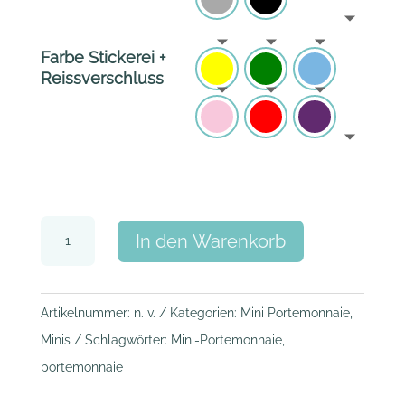
Farbe Stickerei +
Reissverschluss
Mini-
In den Warenkorb
Portemonnaie
A
"Kreise"
l
Menge
Artikelnummer:
n. v.
Kategorien:
Mini Portemonnaie
,
t
Minis
Schlagwörter:
Mini-Portemonnaie
,
e
portemonnaie
r