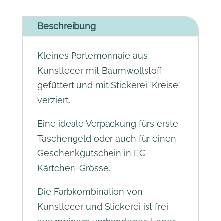
n
a
Beschreibung
t
i
Kleines Portemonnaie aus
v
Kunstleder mit Baumwollstoff
e
gefüttert und mit Stickerei "Kreise"
:
verziert.
Eine ideale Verpackung fürs erste
Taschengeld oder auch für einen
Geschenkgutschein in EC-
Kärtchen-Grösse.
Die Farbkombination von
Kunstleder und Stickerei ist frei