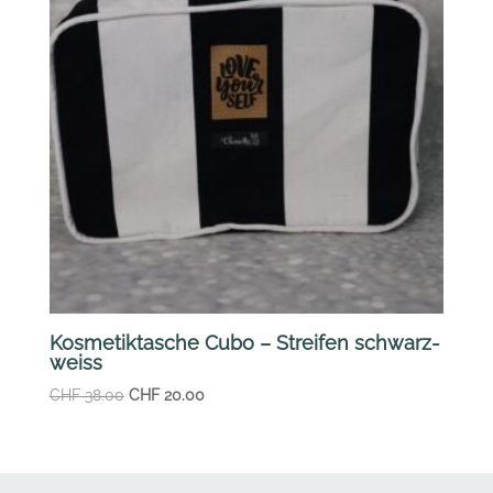
Kosmetiktasche Cubo – Streifen schwarz-
weiss
Ursprünglicher
Aktueller
CHF
38.00
CHF
20.00
Preis
Preis
war:
ist:
CHF 38.00
CHF 20.00.