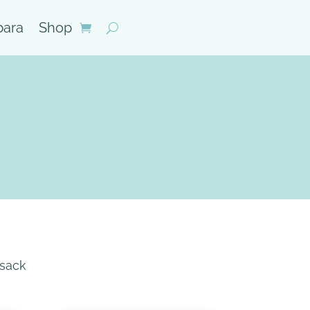
bara
Shop
ksack