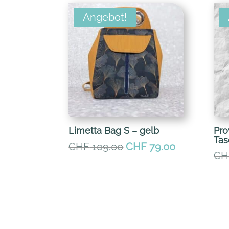
Angebot!
Limetta Bag S – gelb
Pro
Tas
Ursprünglicher
Aktueller
CHF
109.00
CHF
79.00
CH
Preis
Preis
war:
ist:
CHF 109.00
CHF 79.00.