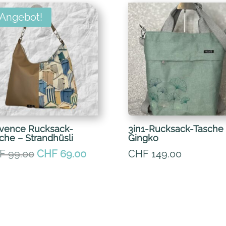
Angebot!
vence Rucksack-
3in1-Rucksack-Tasche
che – Strandhüsli
Gingko
Ursprünglicher
Aktueller
F
99.00
CHF
69.00
CHF
149.00
Preis
Preis
war:
ist:
CHF 99.00
CHF 69.00.