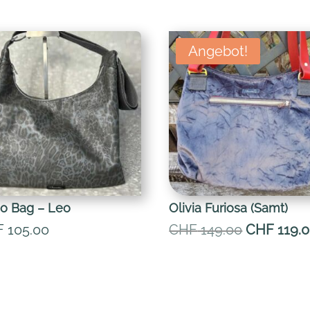
Angebot!
o Bag – Leo
Olivia Furiosa (Samt)
Ursprüngl
F
105.00
CHF
149.00
CHF
119.
Preis
war:
CHF 149.