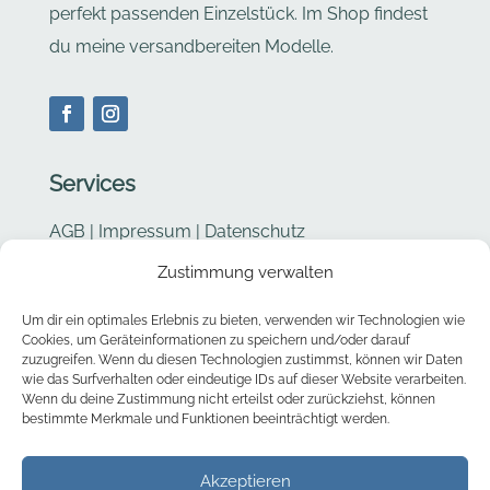
perfekt passenden Einzelstück. Im Shop findest
du meine versandbereiten Modelle.
Services
AGB
|
Impressum
|
Datenschutz
Zustimmung verwalten
Cookie Richtlinie
Um dir ein optimales Erlebnis zu bieten, verwenden wir Technologien wie
Kontakt
Cookies, um Geräteinformationen zu speichern und/oder darauf
zuzugreifen. Wenn du diesen Technologien zustimmst, können wir Daten
wie das Surfverhalten oder eindeutige IDs auf dieser Website verarbeiten.
Barbara Stucki
Wenn du deine Zustimmung nicht erteilst oder zurückziehst, können
bestimmte Merkmale und Funktionen beeinträchtigt werden.
Chouette – Taschen & mehr
Hofstattweg 2
Akzeptieren